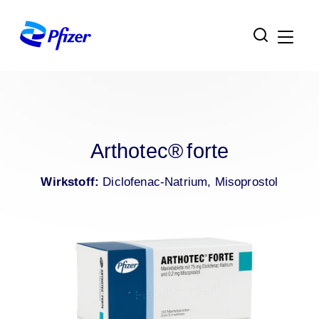
Zur Hauptnavigation
Zum Inhaltsbereich
Zum Fußbereich
Arthotec® forte
Wirkstoff:
Diclofenac-Natrium, Misoprostol