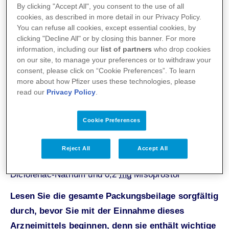
By clicking "Accept All", you consent to the use of all
Gebrauchsinformation im
cookies, as described in more detail in our Privacy Policy.
Volltext
You can refuse all cookies, except essential cookies, by
clicking "Decline All" or by closing this banner. For more
information, including our
list of partners
who drop cookies
on our site, to manage your preferences or to withdraw your
consent, please click on “Cookie Preferences”. To learn
Arthotec® forte
more about how Pfizer uses these technologies, please
read our
Privacy Policy
.
Gebrauchsinformation: Information für
Patienten
Cookie Preferences
®
Arthotec
forte
Reject All
Accept All
Manteltabletten mit den Wirkstoffen 75
mg
Diclofenac-Natrium und 0,2
mg
Misoprostol
Lesen Sie die gesamte Packungsbeilage sorgfältig
durch, bevor Sie mit der Einnahme dieses
Arzneimittels beginnen, denn sie enthält wichtige