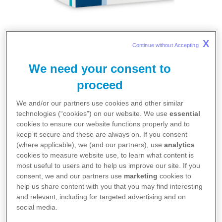
X
Gebrauchsinformationen
Continue without Accepting 
We need your consent to
Arthotec® forte
proceed
PDF 0,2 MB
Download
↓
We and/or our partners use cookies and other similar
technologies (“cookies”) on our website. We use
essential
cookies to ensure our website functions properly and to
keep it secure and these are always on. If you consent
Fachinformationen
(where applicable), we (and our partners), use
analytics
cookies to measure website use, to learn what content is
Arthotec® forte
most useful to users and to help us improve our site. If you
consent, we and our partners use
marketing
cookies to
help us share content with you that you may find interesting
PDF 0,1 MB
Download
↓
and relevant, including for targeted advertising and on
social media.