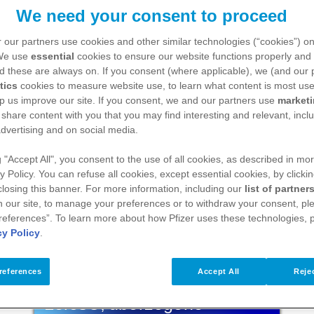
We need your consent to proceed
 our partners use cookies and other similar technologies (“cookies”) o
 We use
essential
cookies to ensure our website functions properly and 
d these are always on. If you consent (where applicable), we (and our 
tics
cookies to measure website use, to learn what content is most use
p us improve our site. If you consent, we and our partners use
market
 share content with you that you may find interesting and relevant, inclu
dvertising and on social media.
g "Accept All", you consent to the use of all cookies, as described in mor
y Policy. You can refuse all cookies, except essential cookies, by clicki
 closing this banner. For more information, including our
list of partner
 our site, to manage your preferences or to withdraw your consent, ple
references”. To learn more about how Pfizer uses these technologies, 
cy Policy
.
Gebrauchsinformationen
references
Accept All
Rejec
Leios®, überzogene