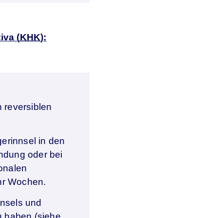
iva (
KHK
):
 reversiblen
gerinnsel in den
ndung oder bei
onalen
hr Wochen.
nnsels und
u haben (siehe