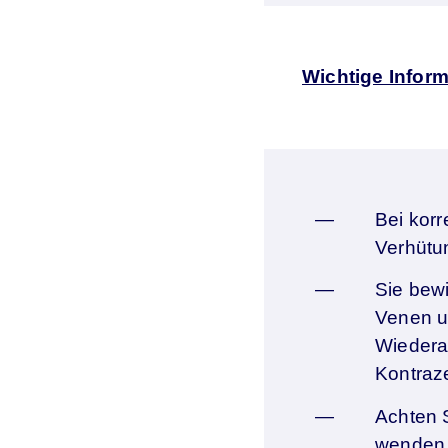
Wichtige Infor
Bei korr
Verhütu
Sie bewi
Venen u
Wiedera
Kontraz
Achten 
wenden S