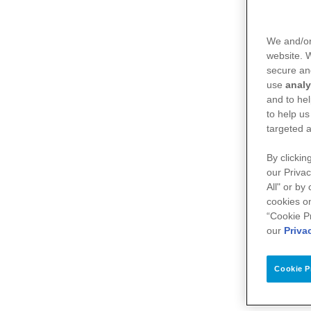
We and/or
website.
secure an
use
analy
and to hel
to help us
targeted a
By clickin
our Privac
All" or by
cookies on
“Cookie P
our
Priva
Cookie P