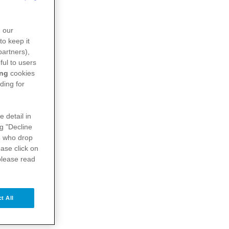
n our
to keep it
partners),
ful to users
ing
cookies
ding for
e detail in
ng "Decline
s
who drop
ase click on
please read
t All