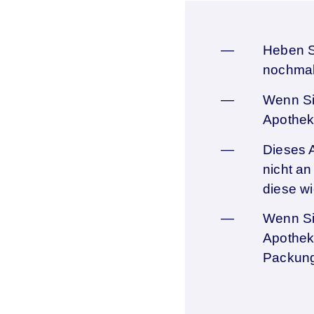
Heben Si
nochmal
Wenn Si
Apothek
Dieses A
nicht a
diese w
Wenn Si
Apotheke
Packung