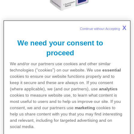
Gebrauchsinformationen
X
Continue without Accepting 
We need your consent to
MYLOTARG 5 mg Pulver für ein
Konzentrat zur Herstellung einer
proceed
Infusionslösung
We and/or our partners use cookies and other similar
technologies (“cookies”) on our website. We use
essential
PDF 0,1 MB
Download
↓
cookies to ensure our website functions properly and to
keep it secure and these are always on. If you consent
(where applicable), we (and our partners), use
analytics
cookies to measure website use, to learn what content is
Fachinformationen
most useful to users and to help us improve our site. If you
consent, we and our partners use
marketing
cookies to
help us share content with you that you may find interesting
MYLOTARG® 5 mg Pulver für ein
and relevant, including for targeted advertising and on
Konzentrat zur Herstellung einer
social media.
Infusionslösung