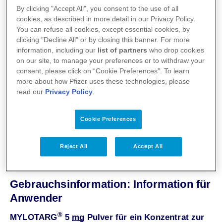
By clicking "Accept All", you consent to the use of all
cookies, as described in more detail in our Privacy Policy.
PDF 0,3 MB
Download
↓
You can refuse all cookies, except essential cookies, by
clicking "Decline All" or by closing this banner. For more
information, including our
list of partners
who drop cookies
Gebrauchsinformation im
on our site, to manage your preferences or to withdraw your
consent, please click on “Cookie Preferences”. To learn
Volltext
more about how Pfizer uses these technologies, please
read our
Privacy Policy
.
Cookie Preferences
MYLOTARG 5 mg Pulver für ein
Konzentrat zur Herstellung einer
Reject All
Accept All
Infusionslösung
Gebrauchsinformation: Information für
Anwender
®
MYLOTARG
5
mg
Pulver für ein Konzentrat zur