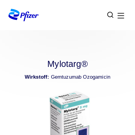
Zur Hauptnavigation
Zum Inhaltsbereich
Zum Fußbereich
Mylotarg®
Wirkstoff:
Gemtuzumab Ozogamicin